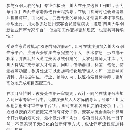
参与双创大赛的项目专业性极强，川大在开展选拔工作时，会为
每个项目匹配专家老师进行全程指导，在项目答辩时也会邀请导
师担当评审。由此可见，完善专业的导师人才储备库和评审流程
非常重要。川大教务处使用麦客会员管理模块，搭建“四川大学创
新创业评审专家平台”，使这项工作变得更加规范，也更具可持续
性：
受邀专家通过填写“双创导师注册表”，即可在线注册加入川大双创
专家平台。注册表会收集专家完整的个人、学术信息，形成电子
档案，并自动加入通过麦客系统创建的川大双创导师人才库，为
川大持续扩充专家人才储备。同时，借助群组、标签、笔记、筛
选器等功能，教务处还可以更加精细化地管理人才库，更新导师
资料，并根据学位、行业、辅导方向，快速检索目标导师，更加
高效地完成项目匹配工作。
在项目答辩时，教务处依据评审规则，设计不同的在线评分表加
入到评审专家平台中。此前注册加入人才库的导师，登录“四川大
学创新创业评审专家平台”后，即可查看各自负责的评分项目，并
通过点按的方式便捷完成所有评分工作。麦客系统会自动计算每
个打分项的最高分、最小低分和平均分，各项目优劣对比一目了
然，不仅实现了无纸化的创新评审方式，也让评审流程更加科
学、规范。