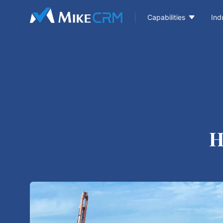

Capabilities
Ind
H