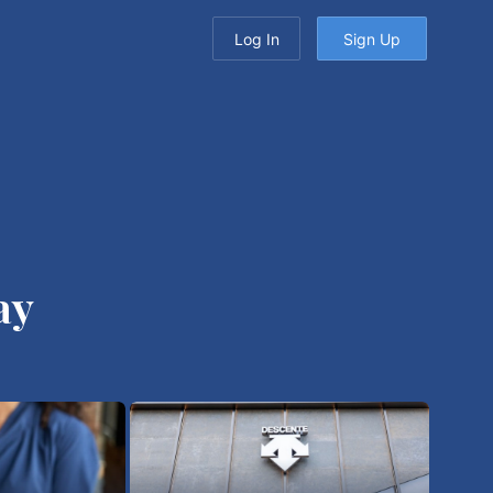
Log In
Sign Up
ay